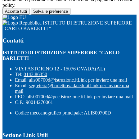
policy.
Accetta tutti
Salva le preferenze
ISTITUTO DI ISTRUZIONE SUPERIORE
"CARLO BARLETTI "
Contatti
ISTITUTO DI ISTRUZIONE SUPERIORE "CARLO
BARLETTI "
VIA PASTORINO 12 - 15076 OVADA(AL)
Tel:
0143.86350
Email:
alis00700d@istruzione.it
Link per inviare una mail
Email:
segreteria@barlettiovada.edu.it
Link per inviare una
mail
PEC:
alis00700d@pec.istruzione.it
Link per inviare una mail
C.F.: 90014270061
Codice meccanografico principale: ALIS00700D
Sezione Link Utili