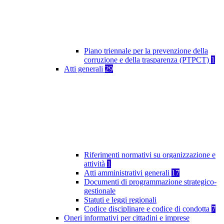
Piano triennale per la prevenzione della
corruzione e della trasparenza (PTPCT)
1
Atti generali
29
Riferimenti normativi su organizzazione e
attività
1
Atti amministrativi generali
17
Documenti di programmazione strategico-
gestionale
Statuti e leggi regionali
Codice disciplinare e codice di condotta
7
Oneri informativi per cittadini e imprese