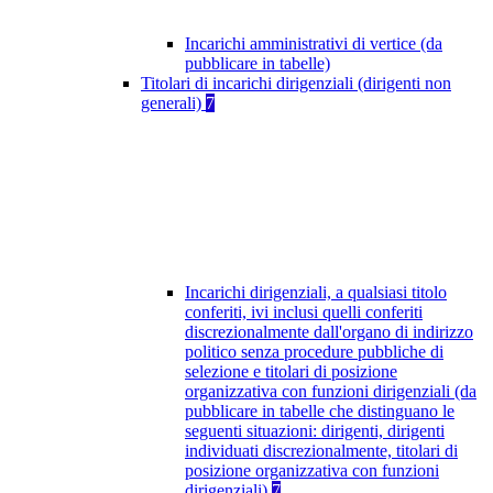
Incarichi amministrativi di vertice (da
pubblicare in tabelle)
Titolari di incarichi dirigenziali (dirigenti non
generali)
7
Incarichi dirigenziali, a qualsiasi titolo
conferiti, ivi inclusi quelli conferiti
discrezionalmente dall'organo di indirizzo
politico senza procedure pubbliche di
selezione e titolari di posizione
organizzativa con funzioni dirigenziali (da
pubblicare in tabelle che distinguano le
seguenti situazioni: dirigenti, dirigenti
individuati discrezionalmente, titolari di
posizione organizzativa con funzioni
dirigenziali)
7