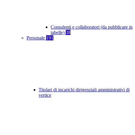
Consulenti e collaboratori (da pubblicare in
tabelle)
38
Personale
191
Titolari di incarichi dirigenziali amministrativi di
vertice