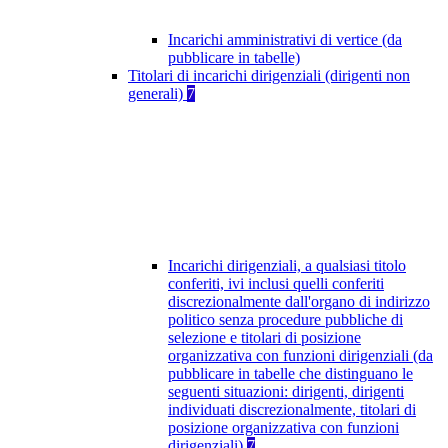
Incarichi amministrativi di vertice (da
pubblicare in tabelle)
Titolari di incarichi dirigenziali (dirigenti non
generali)
7
Incarichi dirigenziali, a qualsiasi titolo
conferiti, ivi inclusi quelli conferiti
discrezionalmente dall'organo di indirizzo
politico senza procedure pubbliche di
selezione e titolari di posizione
organizzativa con funzioni dirigenziali (da
pubblicare in tabelle che distinguano le
seguenti situazioni: dirigenti, dirigenti
individuati discrezionalmente, titolari di
posizione organizzativa con funzioni
dirigenziali)
7