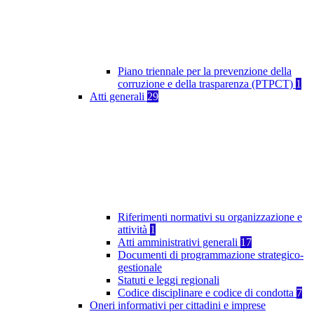
Piano triennale per la prevenzione della
corruzione e della trasparenza (PTPCT)
1
Atti generali
29
Riferimenti normativi su organizzazione e
attività
1
Atti amministrativi generali
17
Documenti di programmazione strategico-
gestionale
Statuti e leggi regionali
Codice disciplinare e codice di condotta
7
Oneri informativi per cittadini e imprese