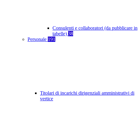
Consulenti e collaboratori (da pubblicare in
tabelle)
38
Personale
191
Titolari di incarichi dirigenziali amministrativi di
vertice