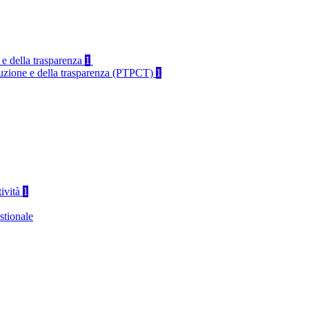
 e della trasparenza
1
rruzione e della trasparenza (PTPCT)
1
tività
1
stionale