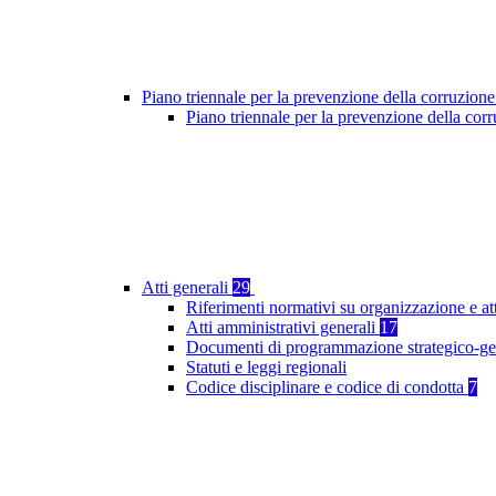
Piano triennale per la prevenzione della corruzione
Piano triennale per la prevenzione della co
Atti generali
29
Riferimenti normativi su organizzazione e at
Atti amministrativi generali
17
Documenti di programmazione strategico-ge
Statuti e leggi regionali
Codice disciplinare e codice di condotta
7