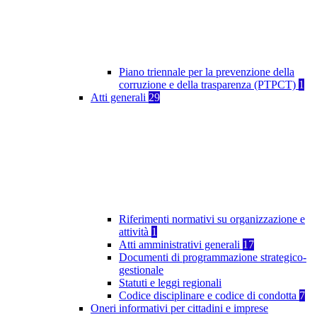
Piano triennale per la prevenzione della
corruzione e della trasparenza (PTPCT)
1
Atti generali
29
Riferimenti normativi su organizzazione e
attività
1
Atti amministrativi generali
17
Documenti di programmazione strategico-
gestionale
Statuti e leggi regionali
Codice disciplinare e codice di condotta
7
Oneri informativi per cittadini e imprese