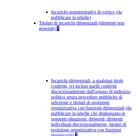
Incarichi amministrativi di vertice (da
pubblicare in tabelle)
Titolari di incarichi dirigenziali (dirigenti non
generali)
7
Incarichi dirigenziali, a qualsiasi titolo
conferiti, ivi inclusi quelli conferiti
discrezionalmente dall'organo di indirizzo
politico senza procedure pubbliche di
selezione e titolari di posizione
organizzativa con funzioni dirigenziali (da
pubblicare in tabelle che distinguano le
seguenti situazioni: dirigenti, dirigenti
individuati discrezionalmente, titolari di
posizione organizzativa con funzioni
dirigenziali)
7