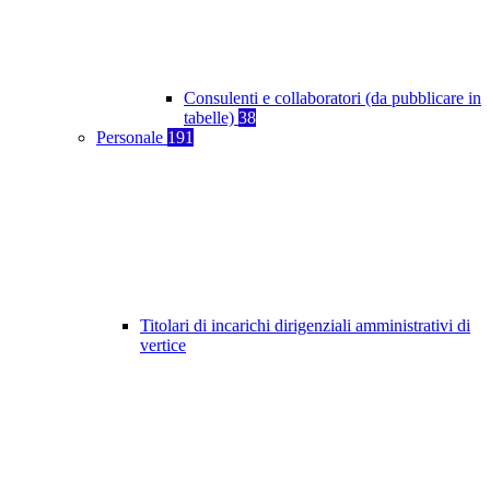
Consulenti e collaboratori (da pubblicare in
tabelle)
38
Personale
191
Titolari di incarichi dirigenziali amministrativi di
vertice