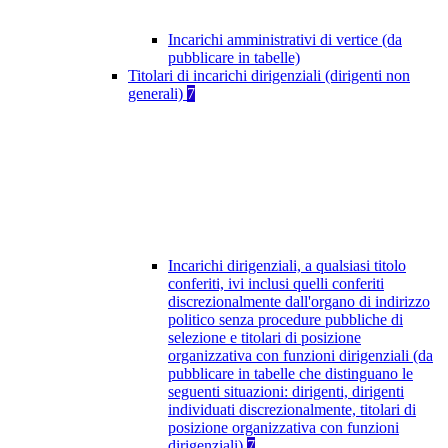
Incarichi amministrativi di vertice (da
pubblicare in tabelle)
Titolari di incarichi dirigenziali (dirigenti non
generali)
7
Incarichi dirigenziali, a qualsiasi titolo
conferiti, ivi inclusi quelli conferiti
discrezionalmente dall'organo di indirizzo
politico senza procedure pubbliche di
selezione e titolari di posizione
organizzativa con funzioni dirigenziali (da
pubblicare in tabelle che distinguano le
seguenti situazioni: dirigenti, dirigenti
individuati discrezionalmente, titolari di
posizione organizzativa con funzioni
dirigenziali)
7