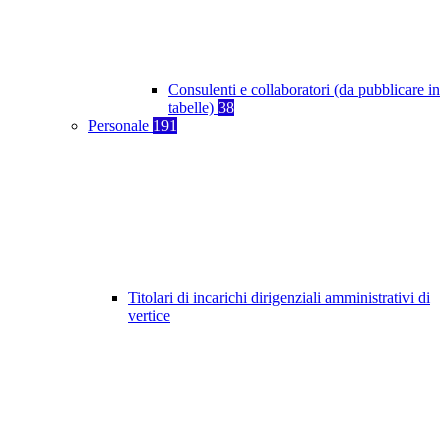
Consulenti e collaboratori (da pubblicare in
tabelle)
38
Personale
191
Titolari di incarichi dirigenziali amministrativi di
vertice