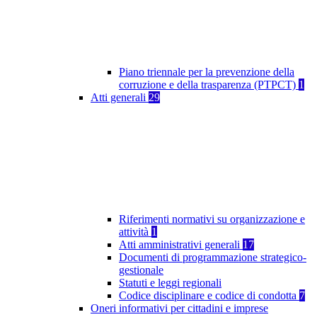
Piano triennale per la prevenzione della
corruzione e della trasparenza (PTPCT)
1
Atti generali
29
Riferimenti normativi su organizzazione e
attività
1
Atti amministrativi generali
17
Documenti di programmazione strategico-
gestionale
Statuti e leggi regionali
Codice disciplinare e codice di condotta
7
Oneri informativi per cittadini e imprese