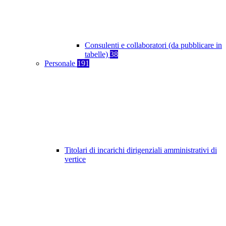
Consulenti e collaboratori (da pubblicare in
tabelle)
38
Personale
191
Titolari di incarichi dirigenziali amministrativi di
vertice