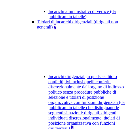
Incarichi amministrativi di vertice (da
pubblicare in tabelle)
Titolari di incarichi dirigenziali (dirigenti non
generali)
7
Incarichi dirigenziali, a qualsiasi titolo
conferiti, ivi inclusi quelli conferiti
discrezionalmente dall'organo di indirizzo
politico senza procedure pubbliche di
selezione e titolari di posizione
organizzativa con funzioni dirigenziali (da
pubblicare in tabelle che distinguano le
seguenti situazioni: dirigenti, dirigenti
individuati discrezionalmente, titolari di
posizione organizzativa con funzioni
dirigenziali)
7