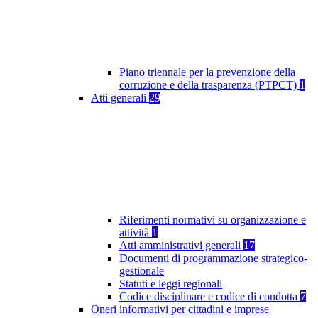
Piano triennale per la prevenzione della
corruzione e della trasparenza (PTPCT)
1
Atti generali
29
Riferimenti normativi su organizzazione e
attività
1
Atti amministrativi generali
17
Documenti di programmazione strategico-
gestionale
Statuti e leggi regionali
Codice disciplinare e codice di condotta
7
Oneri informativi per cittadini e imprese