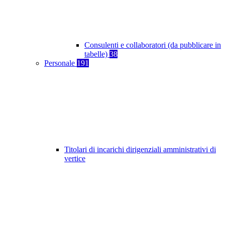
Consulenti e collaboratori (da pubblicare in
tabelle)
38
Personale
191
Titolari di incarichi dirigenziali amministrativi di
vertice