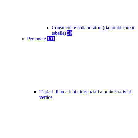
Consulenti e collaboratori (da pubblicare in
tabelle)
38
Personale
191
Titolari di incarichi dirigenziali amministrativi di
vertice