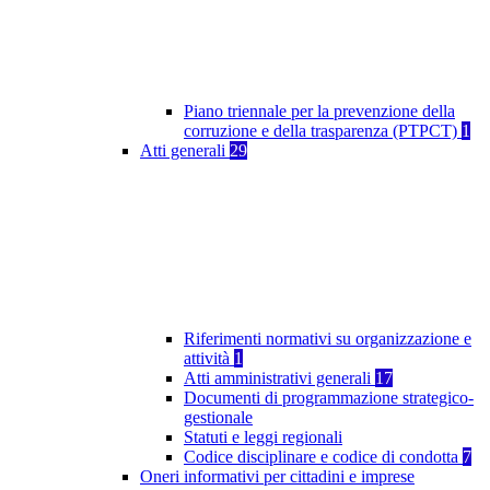
Piano triennale per la prevenzione della
corruzione e della trasparenza (PTPCT)
1
Atti generali
29
Riferimenti normativi su organizzazione e
attività
1
Atti amministrativi generali
17
Documenti di programmazione strategico-
gestionale
Statuti e leggi regionali
Codice disciplinare e codice di condotta
7
Oneri informativi per cittadini e imprese