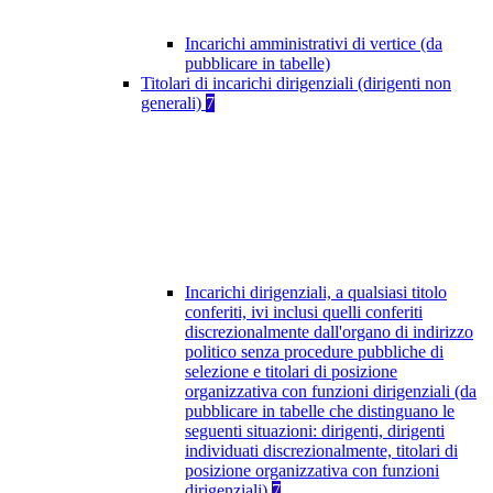
Incarichi amministrativi di vertice (da
pubblicare in tabelle)
Titolari di incarichi dirigenziali (dirigenti non
generali)
7
Incarichi dirigenziali, a qualsiasi titolo
conferiti, ivi inclusi quelli conferiti
discrezionalmente dall'organo di indirizzo
politico senza procedure pubbliche di
selezione e titolari di posizione
organizzativa con funzioni dirigenziali (da
pubblicare in tabelle che distinguano le
seguenti situazioni: dirigenti, dirigenti
individuati discrezionalmente, titolari di
posizione organizzativa con funzioni
dirigenziali)
7