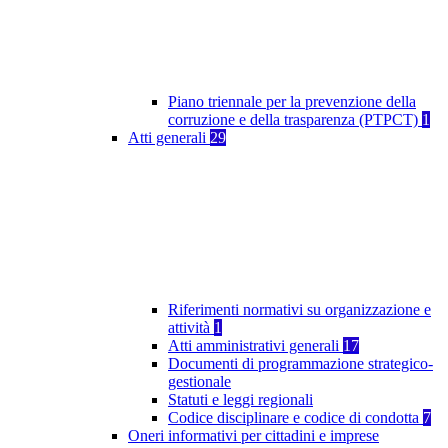
Piano triennale per la prevenzione della
corruzione e della trasparenza (PTPCT)
1
Atti generali
29
Riferimenti normativi su organizzazione e
attività
1
Atti amministrativi generali
17
Documenti di programmazione strategico-
gestionale
Statuti e leggi regionali
Codice disciplinare e codice di condotta
7
Oneri informativi per cittadini e imprese