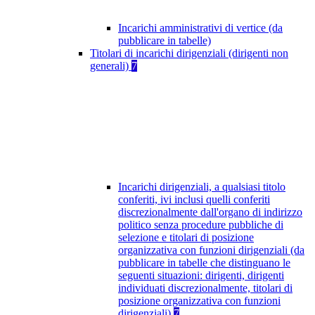
Incarichi amministrativi di vertice (da
pubblicare in tabelle)
Titolari di incarichi dirigenziali (dirigenti non
generali)
7
Incarichi dirigenziali, a qualsiasi titolo
conferiti, ivi inclusi quelli conferiti
discrezionalmente dall'organo di indirizzo
politico senza procedure pubbliche di
selezione e titolari di posizione
organizzativa con funzioni dirigenziali (da
pubblicare in tabelle che distinguano le
seguenti situazioni: dirigenti, dirigenti
individuati discrezionalmente, titolari di
posizione organizzativa con funzioni
dirigenziali)
7