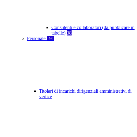
Consulenti e collaboratori (da pubblicare in
tabelle)
38
Personale
191
Titolari di incarichi dirigenziali amministrativi di
vertice