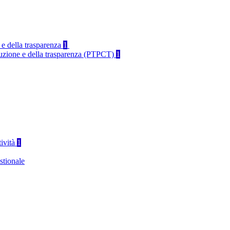
 e della trasparenza
1
rruzione e della trasparenza (PTPCT)
1
tività
1
stionale