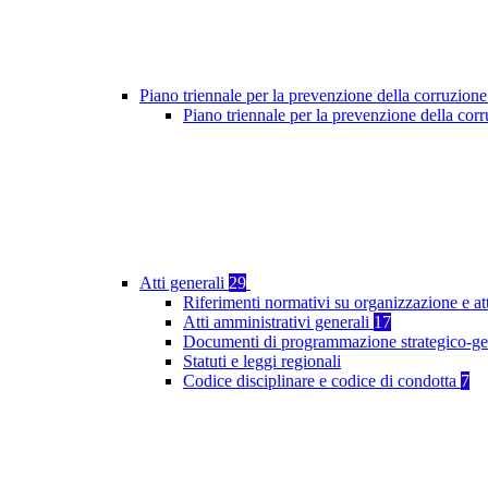
Piano triennale per la prevenzione della corruzione
Piano triennale per la prevenzione della co
Atti generali
29
Riferimenti normativi su organizzazione e at
Atti amministrativi generali
17
Documenti di programmazione strategico-ge
Statuti e leggi regionali
Codice disciplinare e codice di condotta
7