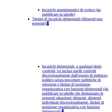
Incarichi amministrativi di vertice (da
pubblicare in tabelle)
Titolari di incarichi dirigenziali (dirigenti non
generali)
7
Incarichi dirigenziali, a qualsiasi titolo
conferiti, ivi inclusi quelli conferiti
discrezionalmente dall'organo di indirizzo
politico senza procedure pubbliche di
selezione e titolari di posizione
organizzativa con funzioni dirigenziali (da
pubblicare in tabelle che distinguano le
seguenti situazioni: dirigenti, dirigenti
individuati discrezionalmente, titolari di
posizione organizzativa con funzioni
dirigenziali)
7