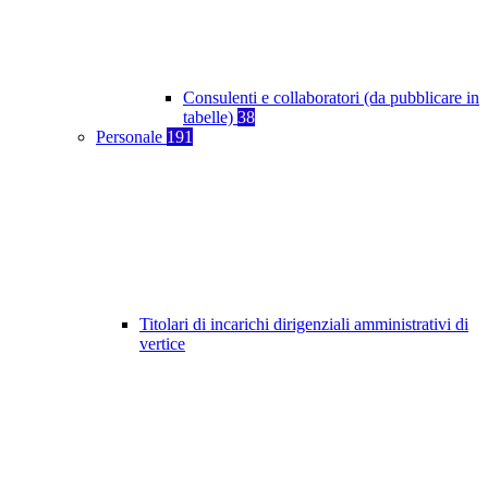
Consulenti e collaboratori (da pubblicare in
tabelle)
38
Personale
191
Titolari di incarichi dirigenziali amministrativi di
vertice