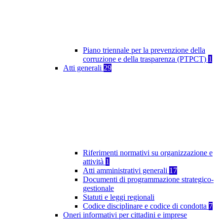
Piano triennale per la prevenzione della
corruzione e della trasparenza (PTPCT)
1
Atti generali
29
Riferimenti normativi su organizzazione e
attività
1
Atti amministrativi generali
17
Documenti di programmazione strategico-
gestionale
Statuti e leggi regionali
Codice disciplinare e codice di condotta
7
Oneri informativi per cittadini e imprese