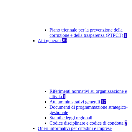
Piano triennale per la prevenzione della
corruzione e della trasparenza (PTPCT)
1
Atti generali
29
Riferimenti normativi su organizzazione e
attività
1
Atti amministrativi generali
17
Documenti di programmazione strategico-
gestionale
Statuti e leggi regionali
Codice disciplinare e codice di condotta
7
Oneri informativi per cittadini e imprese