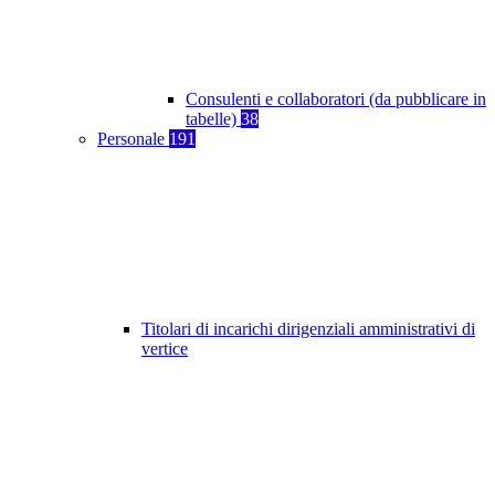
Consulenti e collaboratori (da pubblicare in
tabelle)
38
Personale
191
Titolari di incarichi dirigenziali amministrativi di
vertice