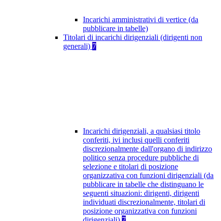
Incarichi amministrativi di vertice (da
pubblicare in tabelle)
Titolari di incarichi dirigenziali (dirigenti non
generali)
7
Incarichi dirigenziali, a qualsiasi titolo
conferiti, ivi inclusi quelli conferiti
discrezionalmente dall'organo di indirizzo
politico senza procedure pubbliche di
selezione e titolari di posizione
organizzativa con funzioni dirigenziali (da
pubblicare in tabelle che distinguano le
seguenti situazioni: dirigenti, dirigenti
individuati discrezionalmente, titolari di
posizione organizzativa con funzioni
dirigenziali)
7