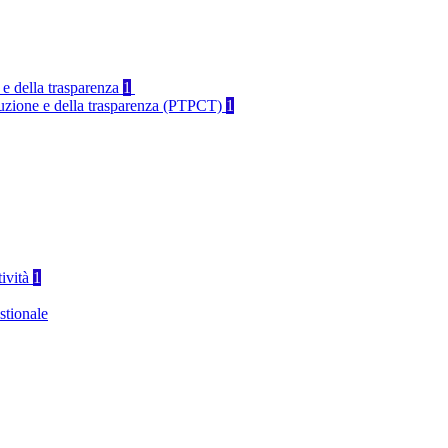
 e della trasparenza
1
rruzione e della trasparenza (PTPCT)
1
tività
1
stionale