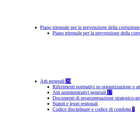
Piano triennale per la prevenzione della corruzione
Piano triennale per la prevenzione della co
Atti generali
29
Riferimenti normativi su organizzazione e at
Atti amministrativi generali
17
Documenti di programmazione strategico-ge
Statuti e leggi regionali
Codice disciplinare e codice di condotta
7