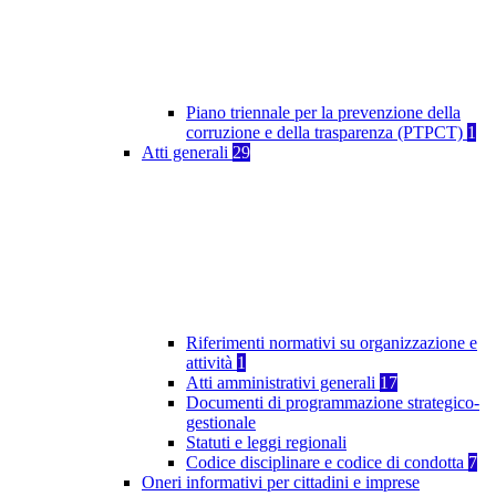
Piano triennale per la prevenzione della
corruzione e della trasparenza (PTPCT)
1
Atti generali
29
Riferimenti normativi su organizzazione e
attività
1
Atti amministrativi generali
17
Documenti di programmazione strategico-
gestionale
Statuti e leggi regionali
Codice disciplinare e codice di condotta
7
Oneri informativi per cittadini e imprese