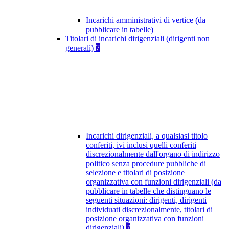
Incarichi amministrativi di vertice (da
pubblicare in tabelle)
Titolari di incarichi dirigenziali (dirigenti non
generali)
7
Incarichi dirigenziali, a qualsiasi titolo
conferiti, ivi inclusi quelli conferiti
discrezionalmente dall'organo di indirizzo
politico senza procedure pubbliche di
selezione e titolari di posizione
organizzativa con funzioni dirigenziali (da
pubblicare in tabelle che distinguano le
seguenti situazioni: dirigenti, dirigenti
individuati discrezionalmente, titolari di
posizione organizzativa con funzioni
dirigenziali)
7