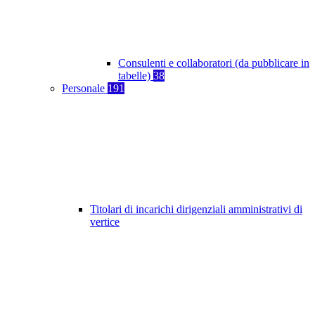
Consulenti e collaboratori (da pubblicare in
tabelle)
38
Personale
191
Titolari di incarichi dirigenziali amministrativi di
vertice