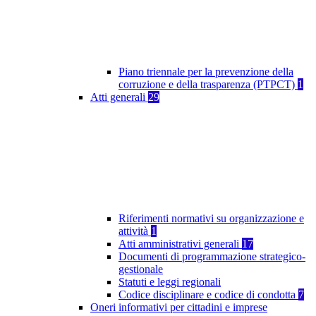
Piano triennale per la prevenzione della
corruzione e della trasparenza (PTPCT)
1
Atti generali
29
Riferimenti normativi su organizzazione e
attività
1
Atti amministrativi generali
17
Documenti di programmazione strategico-
gestionale
Statuti e leggi regionali
Codice disciplinare e codice di condotta
7
Oneri informativi per cittadini e imprese