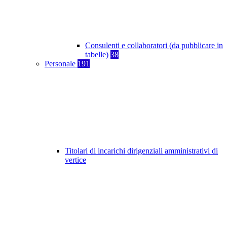
Consulenti e collaboratori (da pubblicare in
tabelle)
38
Personale
191
Titolari di incarichi dirigenziali amministrativi di
vertice