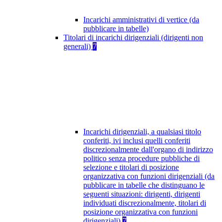
Incarichi amministrativi di vertice (da
pubblicare in tabelle)
Titolari di incarichi dirigenziali (dirigenti non
generali)
7
Incarichi dirigenziali, a qualsiasi titolo
conferiti, ivi inclusi quelli conferiti
discrezionalmente dall'organo di indirizzo
politico senza procedure pubbliche di
selezione e titolari di posizione
organizzativa con funzioni dirigenziali (da
pubblicare in tabelle che distinguano le
seguenti situazioni: dirigenti, dirigenti
individuati discrezionalmente, titolari di
posizione organizzativa con funzioni
dirigenziali)
7