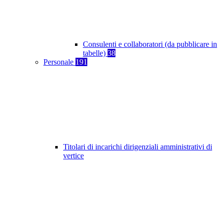
Consulenti e collaboratori (da pubblicare in
tabelle)
38
Personale
191
Titolari di incarichi dirigenziali amministrativi di
vertice