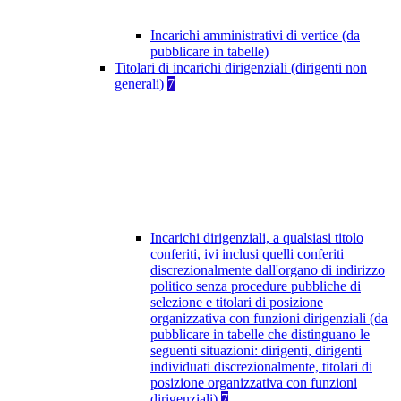
Incarichi amministrativi di vertice (da
pubblicare in tabelle)
Titolari di incarichi dirigenziali (dirigenti non
generali)
7
Incarichi dirigenziali, a qualsiasi titolo
conferiti, ivi inclusi quelli conferiti
discrezionalmente dall'organo di indirizzo
politico senza procedure pubbliche di
selezione e titolari di posizione
organizzativa con funzioni dirigenziali (da
pubblicare in tabelle che distinguano le
seguenti situazioni: dirigenti, dirigenti
individuati discrezionalmente, titolari di
posizione organizzativa con funzioni
dirigenziali)
7