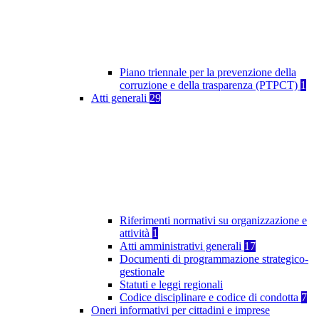
Piano triennale per la prevenzione della
corruzione e della trasparenza (PTPCT)
1
Atti generali
29
Riferimenti normativi su organizzazione e
attività
1
Atti amministrativi generali
17
Documenti di programmazione strategico-
gestionale
Statuti e leggi regionali
Codice disciplinare e codice di condotta
7
Oneri informativi per cittadini e imprese