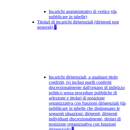
Incarichi amministrativi di vertice (da
pubblicare in tabelle)
Titolari di incarichi dirigenziali (dirigenti non
generali)
7
Incarichi dirigenziali, a qualsiasi titolo
conferiti, ivi inclusi quelli conferiti
discrezionalmente dall'organo di indirizzo
politico senza procedure pubbliche di
selezione e titolari di posizione
organizzativa con funzioni dirigenziali (da
pubblicare in tabelle che distinguano le
seguenti situazioni: dirigenti, dirigenti
individuati discrezionalmente, titolari di
posizione organizzativa con funzioni
dirigenziali)
7