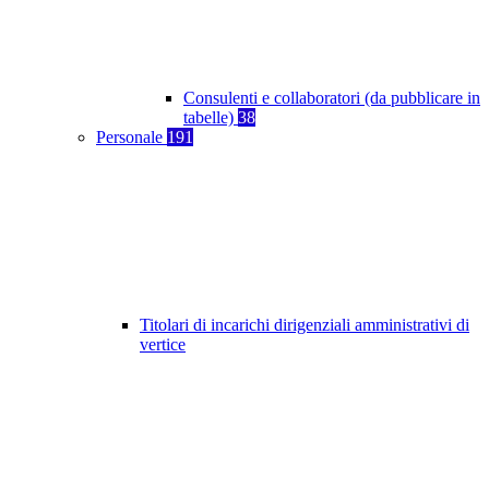
Consulenti e collaboratori (da pubblicare in
tabelle)
38
Personale
191
Titolari di incarichi dirigenziali amministrativi di
vertice