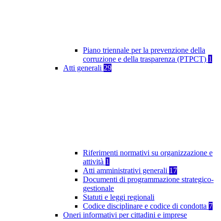
Piano triennale per la prevenzione della
corruzione e della trasparenza (PTPCT)
1
Atti generali
29
Riferimenti normativi su organizzazione e
attività
1
Atti amministrativi generali
17
Documenti di programmazione strategico-
gestionale
Statuti e leggi regionali
Codice disciplinare e codice di condotta
7
Oneri informativi per cittadini e imprese