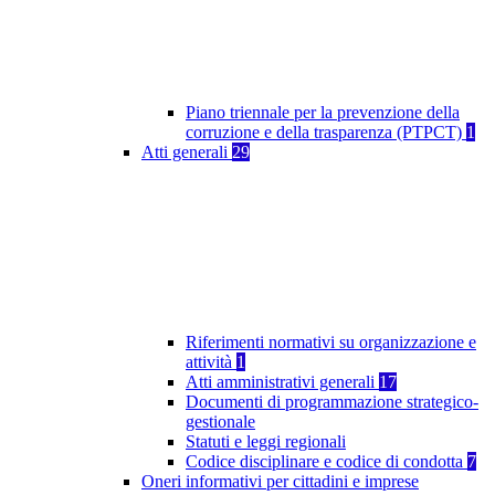
Piano triennale per la prevenzione della
corruzione e della trasparenza (PTPCT)
1
Atti generali
29
Riferimenti normativi su organizzazione e
attività
1
Atti amministrativi generali
17
Documenti di programmazione strategico-
gestionale
Statuti e leggi regionali
Codice disciplinare e codice di condotta
7
Oneri informativi per cittadini e imprese