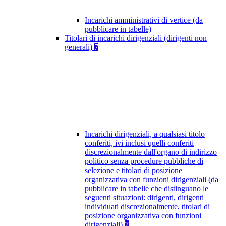
Incarichi amministrativi di vertice (da
pubblicare in tabelle)
Titolari di incarichi dirigenziali (dirigenti non
generali)
7
Incarichi dirigenziali, a qualsiasi titolo
conferiti, ivi inclusi quelli conferiti
discrezionalmente dall'organo di indirizzo
politico senza procedure pubbliche di
selezione e titolari di posizione
organizzativa con funzioni dirigenziali (da
pubblicare in tabelle che distinguano le
seguenti situazioni: dirigenti, dirigenti
individuati discrezionalmente, titolari di
posizione organizzativa con funzioni
dirigenziali)
7