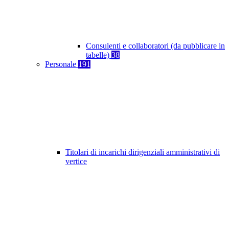
Consulenti e collaboratori (da pubblicare in
tabelle)
38
Personale
191
Titolari di incarichi dirigenziali amministrativi di
vertice