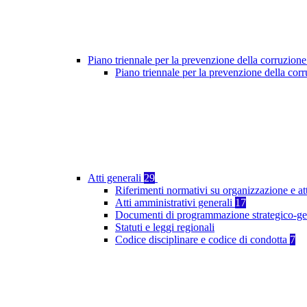
Piano triennale per la prevenzione della corruzione
Piano triennale per la prevenzione della co
Atti generali
29
Riferimenti normativi su organizzazione e at
Atti amministrativi generali
17
Documenti di programmazione strategico-ge
Statuti e leggi regionali
Codice disciplinare e codice di condotta
7