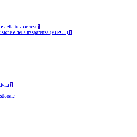
 e della trasparenza
1
rruzione e della trasparenza (PTPCT)
1
tività
1
stionale