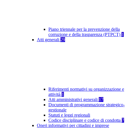
Piano triennale per la prevenzione della
corruzione e della trasparenza (PTPCT)
1
Atti generali
29
Riferimenti normativi su organizzazione e
attività
1
Atti amministrativi generali
17
Documenti di programmazione strategico-
gestionale
Statuti e leggi regionali
Codice disciplinare e codice di condotta
7
Oneri informativi per cittadini e imprese