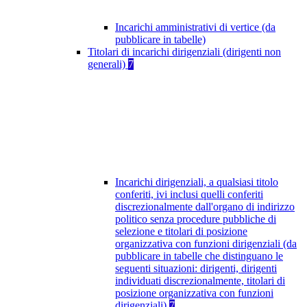
Incarichi amministrativi di vertice (da
pubblicare in tabelle)
Titolari di incarichi dirigenziali (dirigenti non
generali)
7
Incarichi dirigenziali, a qualsiasi titolo
conferiti, ivi inclusi quelli conferiti
discrezionalmente dall'organo di indirizzo
politico senza procedure pubbliche di
selezione e titolari di posizione
organizzativa con funzioni dirigenziali (da
pubblicare in tabelle che distinguano le
seguenti situazioni: dirigenti, dirigenti
individuati discrezionalmente, titolari di
posizione organizzativa con funzioni
dirigenziali)
7