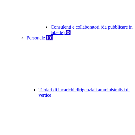
Consulenti e collaboratori (da pubblicare in
tabelle)
38
Personale
191
Titolari di incarichi dirigenziali amministrativi di
vertice