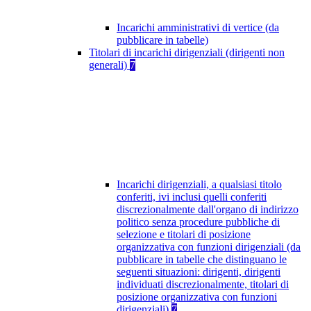
Incarichi amministrativi di vertice (da
pubblicare in tabelle)
Titolari di incarichi dirigenziali (dirigenti non
generali)
7
Incarichi dirigenziali, a qualsiasi titolo
conferiti, ivi inclusi quelli conferiti
discrezionalmente dall'organo di indirizzo
politico senza procedure pubbliche di
selezione e titolari di posizione
organizzativa con funzioni dirigenziali (da
pubblicare in tabelle che distinguano le
seguenti situazioni: dirigenti, dirigenti
individuati discrezionalmente, titolari di
posizione organizzativa con funzioni
dirigenziali)
7