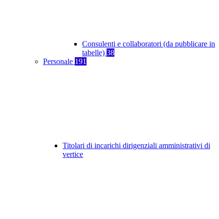
Consulenti e collaboratori (da pubblicare in
tabelle)
38
Personale
191
Titolari di incarichi dirigenziali amministrativi di
vertice