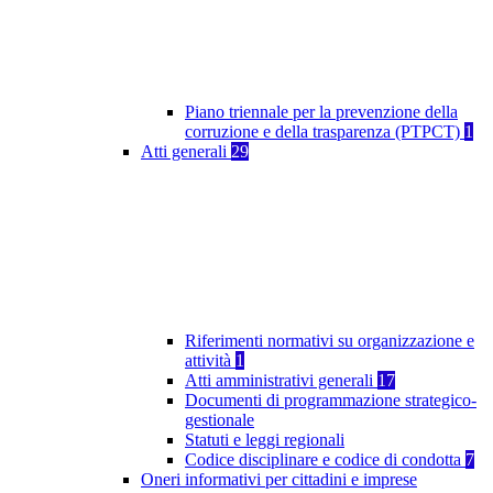
Piano triennale per la prevenzione della
corruzione e della trasparenza (PTPCT)
1
Atti generali
29
Riferimenti normativi su organizzazione e
attività
1
Atti amministrativi generali
17
Documenti di programmazione strategico-
gestionale
Statuti e leggi regionali
Codice disciplinare e codice di condotta
7
Oneri informativi per cittadini e imprese