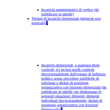
Incarichi amministrativi di vertice (da
pubblicare in tabelle)
Titolari di incarichi dirigenziali (dirigenti non
generali)
7
Incarichi dirigenziali, a qualsiasi titolo
conferiti, ivi inclusi quelli conferiti
discrezionalmente dall'organo di indirizzo
politico senza procedure pubbliche di
selezione e titolari di posizione
organizzativa con funzioni dirigenziali (da
pubblicare in tabelle che distinguano le
seguenti situazioni: dirigenti, dirigenti
individuati discrezionalmente, titolari di
posizione organizzativa con funzioni
dirigenziali)
7