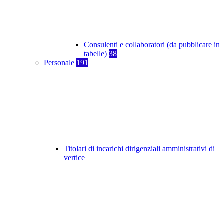
Consulenti e collaboratori (da pubblicare in
tabelle)
38
Personale
191
Titolari di incarichi dirigenziali amministrativi di
vertice