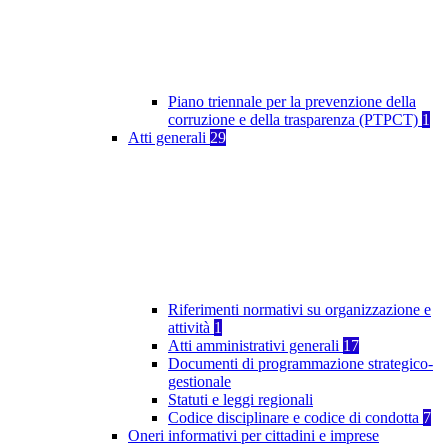
Piano triennale per la prevenzione della
corruzione e della trasparenza (PTPCT)
1
Atti generali
29
Riferimenti normativi su organizzazione e
attività
1
Atti amministrativi generali
17
Documenti di programmazione strategico-
gestionale
Statuti e leggi regionali
Codice disciplinare e codice di condotta
7
Oneri informativi per cittadini e imprese