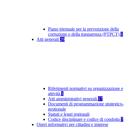
Piano triennale per la prevenzione della
corruzione e della trasparenza (PTPCT)
1
Atti generali
29
Riferimenti normativi su organizzazione e
attività
1
Atti amministrativi generali
17
Documenti di programmazione strategico-
gestionale
Statuti e leggi regionali
Codice disciplinare e codice di condotta
7
Oneri informativi per cittadini e imprese