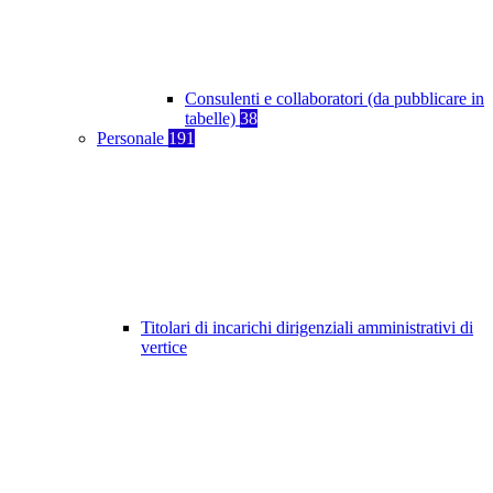
Consulenti e collaboratori (da pubblicare in
tabelle)
38
Personale
191
Titolari di incarichi dirigenziali amministrativi di
vertice