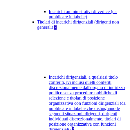
Incarichi amministrativi di vertice (da
pubblicare in tabelle)
Titolari di incarichi dirigenziali (dirigenti non
generali)
7
Incarichi dirigenziali, a qualsiasi titolo
conferiti, ivi inclusi quelli conferiti
discrezionalmente dall'organo di indirizzo
politico senza procedure pubbliche di
selezione e titolari di posizione
organizzativa con funzioni dirigenziali (da
pubblicare in tabelle che distinguano le
seguenti situazioni: dirigenti, dirigenti
individuati discrezionalmente, titolari di
posizione organizzativa con funzioni
dirigenziali)
7