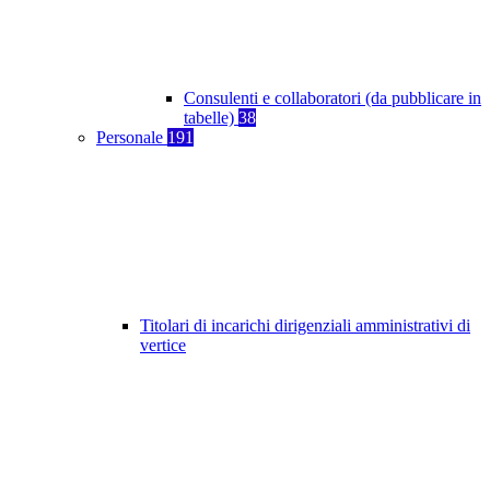
Consulenti e collaboratori (da pubblicare in
tabelle)
38
Personale
191
Titolari di incarichi dirigenziali amministrativi di
vertice