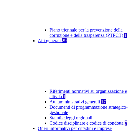
Piano triennale per la prevenzione della
corruzione e della trasparenza (PTPCT)
1
Atti generali
29
Riferimenti normativi su organizzazione e
attività
1
Atti amministrativi generali
17
Documenti di programmazione strategico-
gestionale
Statuti e leggi regionali
Codice disciplinare e codice di condotta
7
Oneri informativi per cittadini e imprese