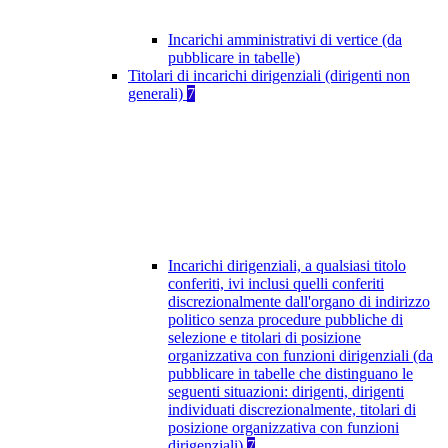
Incarichi amministrativi di vertice (da
pubblicare in tabelle)
Titolari di incarichi dirigenziali (dirigenti non
generali)
7
Incarichi dirigenziali, a qualsiasi titolo
conferiti, ivi inclusi quelli conferiti
discrezionalmente dall'organo di indirizzo
politico senza procedure pubbliche di
selezione e titolari di posizione
organizzativa con funzioni dirigenziali (da
pubblicare in tabelle che distinguano le
seguenti situazioni: dirigenti, dirigenti
individuati discrezionalmente, titolari di
posizione organizzativa con funzioni
dirigenziali)
7