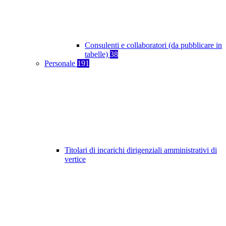
Consulenti e collaboratori (da pubblicare in
tabelle)
38
Personale
191
Titolari di incarichi dirigenziali amministrativi di
vertice