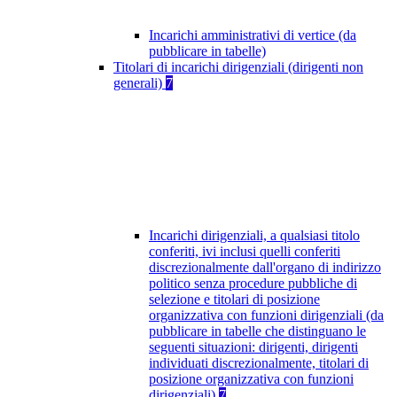
Incarichi amministrativi di vertice (da
pubblicare in tabelle)
Titolari di incarichi dirigenziali (dirigenti non
generali)
7
Incarichi dirigenziali, a qualsiasi titolo
conferiti, ivi inclusi quelli conferiti
discrezionalmente dall'organo di indirizzo
politico senza procedure pubbliche di
selezione e titolari di posizione
organizzativa con funzioni dirigenziali (da
pubblicare in tabelle che distinguano le
seguenti situazioni: dirigenti, dirigenti
individuati discrezionalmente, titolari di
posizione organizzativa con funzioni
dirigenziali)
7