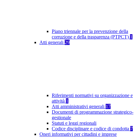
Piano triennale per la prevenzione della
corruzione e della trasparenza (PTPCT)
1
Atti generali
29
Riferimenti normativi su organizzazione e
attività
1
Atti amministrativi generali
17
Documenti di programmazione strategico-
gestionale
Statuti e leggi regionali
Codice disciplinare e codice di condotta
7
Oneri informativi per cittadini e imprese